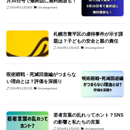
月30日号で最終話に無料開放も！
2024年12月28日
Uncategorized
札幌市豊平区の虐待事件が示す課
題は？子どもの安全と親の責任
2024年12月24日
Uncategorized
呪術廻戦・死滅回遊編がつまらな
い理由とは？評価を深掘り
2024年12月22日
Uncategorized
若者言葉の乱れってホント？SNS
の影響と私たちの言葉
2024年12月20日
Uncategorized