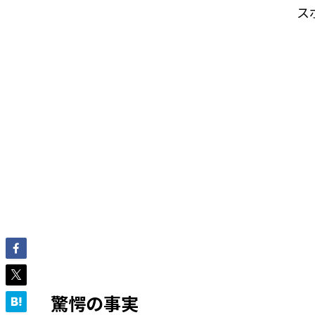
ス
驚愕の事実