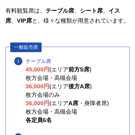
有料観覧席は、
テーブル席
、
シート席
、
イス
席
、
VIP席
と、様々な種類が用意されています。
一般販売席
テーブル席
45,000円
(エリア
前方S席
)
枚方会場・高槻会場
36,000円
(エリア
後方A席
)
枚方会場のみ
36,000円
(エリア
A席
・身障者席)
枚方会場・高槻会場
各定員6名