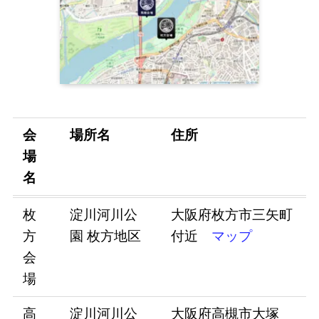
会
場所名
住所
場
名
枚
淀川河川公
大阪府枚方市三矢町
方
園 枚方地区
付近
マップ
会
場
高
淀川河川公
大阪府高槻市大塚