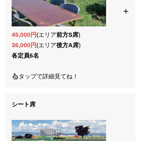
45,000円
(エリア
前方S席
)
36,000円
(エリア
後方A席
)
各定員6名
タップで詳細見てね！
シート席