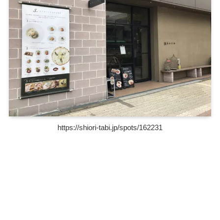
https://shiori-tabi.jp/spots/162231