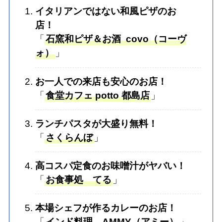
イタリアンではない和風ピザのお
店！
「
石窯和ピザ＆お酒 covo（コーヴ
ォ）
」
お一人での来店も安心のお店！
「
食堂カフェ potto 都島店
」
ランチパスタが大盛り無料！
「
さくらんぼ
」
高コスパ定食のお味噌汁がヤバい！
「
お食事処 てる
」
本場シェフが作るカレーのお店！
「
インド料理 AMMY（アミー）
」