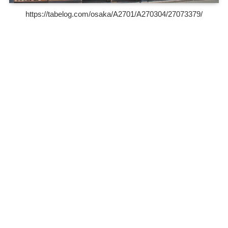
https://tabelog.com/osaka/A2701/A270304/27073379/