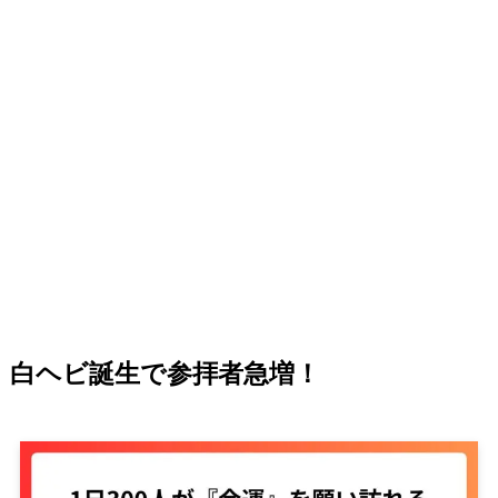
白ヘビ誕生で参拝者急増！