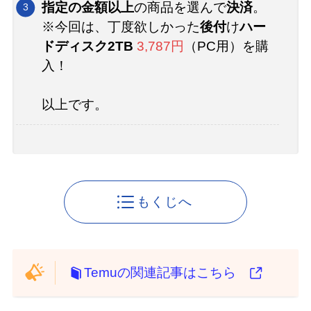
指定の金額以上
の商品を選んで
決済
。
※今回は、丁度欲しかった
後付
け
ハー
ドディスク2TB
3,787円
（PC用）を購
入！
以上です。
もくじへ
Temuの関連記事はこちら