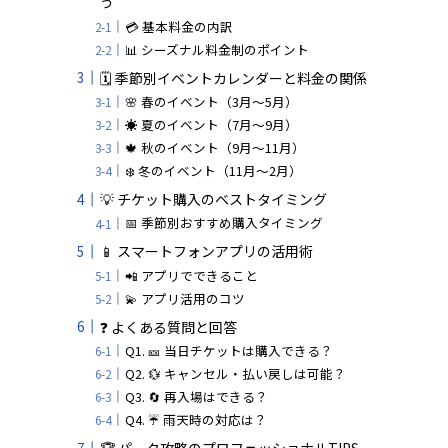
う
💳 基本料金の内訳
📊 シーズナル料金制のポイント
🗓️ 季節別イベントカレンダーと料金の関係
🌸 春のイベント（3月～5月）
☀️ 夏のイベント（7月～9月）
🍁 秋のイベント（9月～11月）
❄️ 冬のイベント（11月～2月）
💡 チケット購入のベストタイミング
📅 季節別おすすめ購入タイミング
📱 スマートフォンアプリの活用術
📲 アプリでできること
💫 アプリ活用のコツ
❓ よくある質問と回答
Q1. 🎫 当日チケットは購入できる？
Q2. 💱 キャンセル・払い戻しは可能？
Q3. 🔄 再入場はできる？
Q4. ☔ 雨天時の対応は？