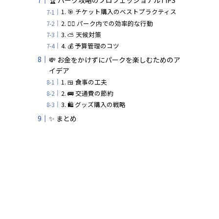
🏆 パーク攻略のプロフェッショナルTIPS
1. 🎯 チケット購入のベストプラクティス
2. 🚶‍♂️ パーク内での効率的な行動
3. ⛅ 天候対策
4. 💰 予算管理のコツ
💸 お金をかけずにパークを楽しむためのア
イデア
1. 🍱 食事の工夫
2. 🚌 交通費の節約
3. 🛍️ グッズ購入の戦略
✨ まとめ