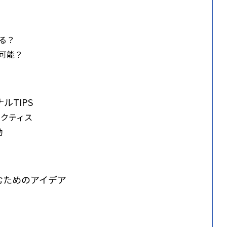
きる？
は可能？
ルTIPS
ラクティス
動
むためのアイデア