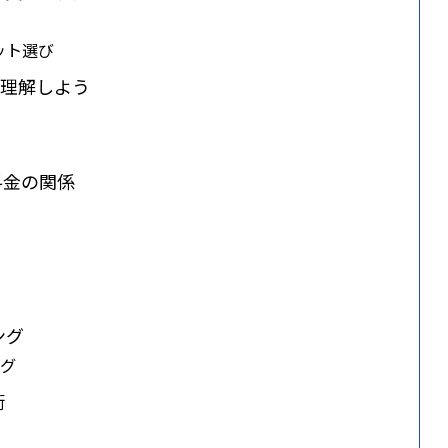
ット選び
を理解しよう
料金の関係
ング
ング
術