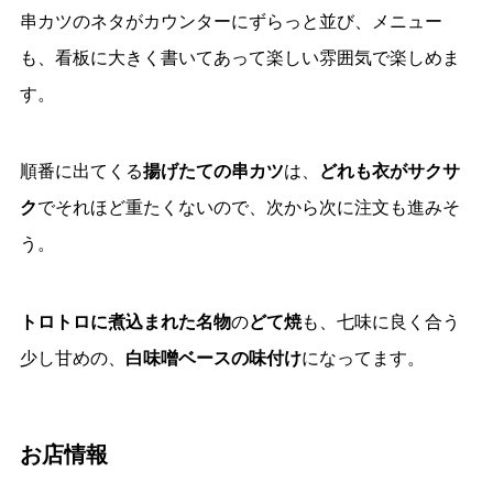
串カツのネタがカウンターにずらっと並び、メニュー
も、看板に大きく書いてあって
楽しい雰囲気で楽しめま
す。
順番に出てくる
揚げたての
串カツ
は、
どれも衣がサクサ
ク
でそれほど重たくないので、次から次に注文も進みそ
う。
トロトロに煮込まれた名物
の
どて焼
も、七味に良く合う
少し甘めの、
白味噌ベースの味付け
になってます。
お店情報