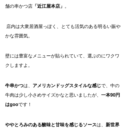
舗の串かつ店
「近江屋本店」
。
店内は大衆居酒屋っぽく、とても活気のある明るい賑や
かな雰囲気。
壁には豊富なメニューが貼られていて、選ぶのにワクワ
クしますよ。
牛串かつ
は、
アメリカンドッグスタイルな感じ
で、中の
牛肉は少し小さめサイズかなと思いましたが、
一本90円
はgoo
です！
ややとろみのある酸味と甘味を感じる
ソース
は、
新世界