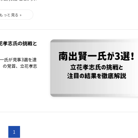
立花孝志氏の挑戦と
賢一氏が見事3選を達
党」の党首、立花孝志
1