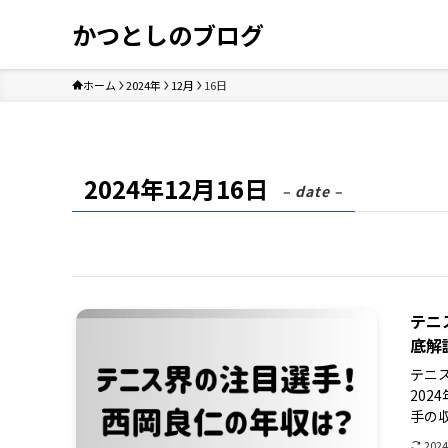
かつとしのブログ
ホーム
2024年
12月
16日
2024年12月16日
– date –
テニ
底解
テニ
20
手の収
202