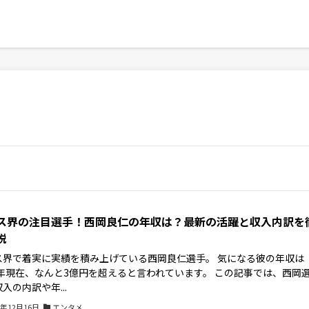
ス界の注目選手！西岡良仁の年収は？最新の活躍と収入内訳を
説
ス界で着実に実績を積み上げている西岡良仁選手。 気になる彼の年収は
24年現在、なんと3億円を超えると言われています。 この記事では、西岡
入の内訳や年...
4年12月16日
エンタメ